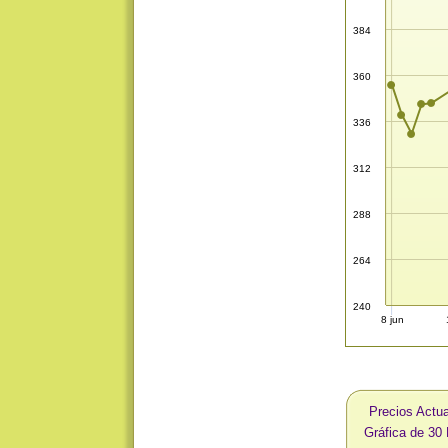
384
360
336
312
288
264
240
8 jun
Precios Actua
Gráfica de 30 