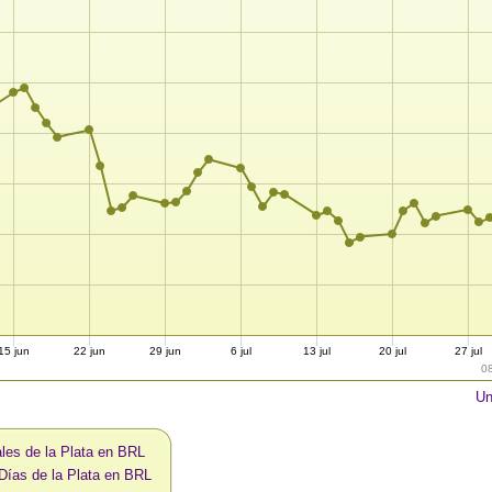
15 jun
22 jun
29 jun
6 jul
13 jul
20 jul
27 jul
0
Un
les de la Plata en BRL
Días de la Plata en BRL