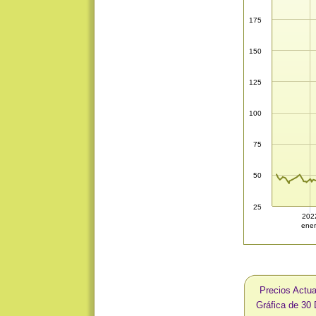
175
150
125
100
75
50
25
202
ene
Precios Actua
Gráfica de 30 