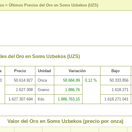
sos
>
Últimos Precios del Oro en Soms Uzbekos (UZS)
ales del Oro en Soms Uzbekos (UZS)
a
Precio
Unidad
Variación
Bajo
0
50.614.927
Onza
58.684,89
0,12 %
50.333.856
1.627.308
Gramo
1.886,76
1.618.271
1.627.307.694
Kilo
1.886.763,15
1.618.271.041
Valor del Oro en Soms Uzbekos (precio por onza)