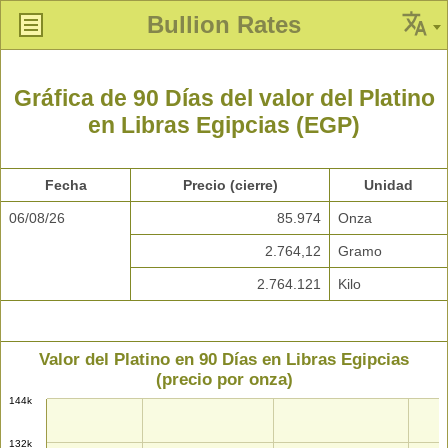
Bullion Rates
Gráfica de 90 Días del valor del Platino
en Libras Egipcias (EGP)
Fecha
Precio (cierre)
Unidad
06/08/26
85.974
Onza
2.764,12
Gramo
2.764.121
Kilo
Valor del Platino en 90 Días en Libras Egipcias
(precio por onza)
144k
132k