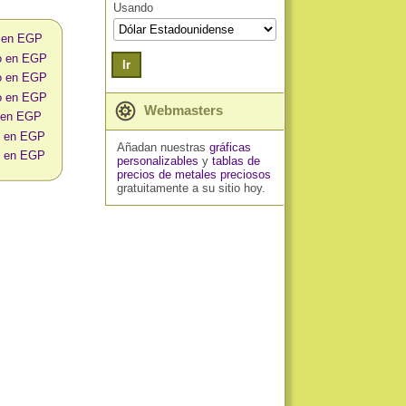
Usando
o en EGP
no en EGP
Ir
no en EGP
no en EGP
Webmasters
o en EGP
no en EGP
Añadan nuestras
gráficas
no en EGP
personalizables
y
tablas de
precios de metales preciosos
gratuitamente a su sitio hoy.