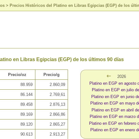
sos
>
Precios Históricos del Platino en Libras Egipcias (EGP) de los últ
latino en Libras Egipcias (EGP) de los últimos 90 días
Precio/oz
Precio/g
2026
Platino en EGP en agosto 
88.959
2.860,09
Platino en EGP en julio d
86.144
2.769,61
Platino en EGP en junio d
Platino en EGP en mayo d
89.458
2.876,13
Platino en EGP en abril d
89.169
2.866,86
Platino en EGP en marzo 
Platino en EGP en febrero 
89.120
2.865,27
Platino en EGP en enero d
90.613
2.913,27