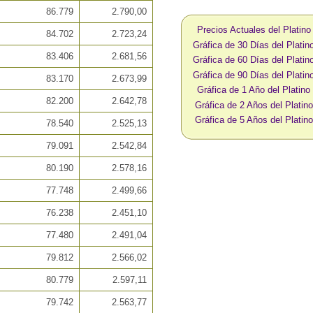
86.779
2.790,00
Precios Actuales del Platin
84.702
2.723,24
Gráfica de 30 Días del Plati
83.406
2.681,56
Gráfica de 60 Días del Plati
Gráfica de 90 Días del Plati
83.170
2.673,99
Gráfica de 1 Año del Platin
82.200
2.642,78
Gráfica de 2 Años del Plati
Gráfica de 5 Años del Plati
78.540
2.525,13
79.091
2.542,84
80.190
2.578,16
77.748
2.499,66
76.238
2.451,10
77.480
2.491,04
79.812
2.566,02
80.779
2.597,11
79.742
2.563,77