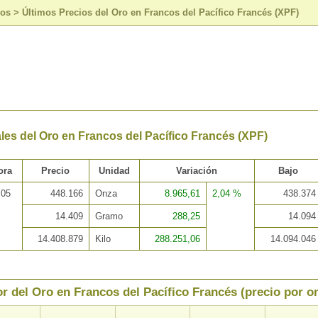
sos
>
Últimos Precios del Oro en Francos del Pacífico Francés (XPF)
les del Oro en Francos del Pacífico Francés (XPF)
ora
Precio
Unidad
Variación
Bajo
:05
448.166
Onza
8.965,61
2,04 %
438.374
14.409
Gramo
288,25
14.094
14.408.879
Kilo
288.251,06
14.094.046
or del Oro en Francos del Pacífico Francés (precio por o