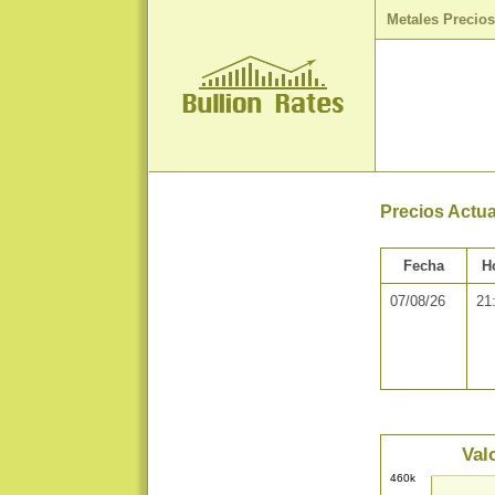
Metales Precio
Precios Actua
Fecha
H
07/08/26
21
Val
460k