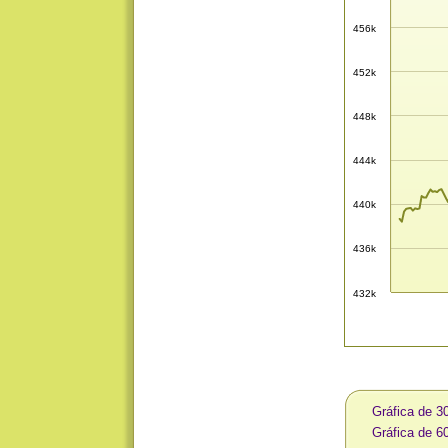
456k
452k
448k
444k
440k
436k
432k
Gráfica de 3
Gráfica de 6