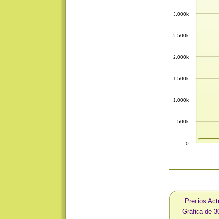
3.000k
2.500k
2.000k
1.500k
1.000k
500k
0
Precios Act
Gráfica de 3