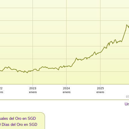
22
2023
2024
2025
ro
enero
enero
enero
0
Un
uales del Oro en SGD
0 Días del Oro en SGD