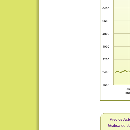
6400
5600
4800
4000
3200
2400
1600
20
ene
Precios Act
Gráfica de 3