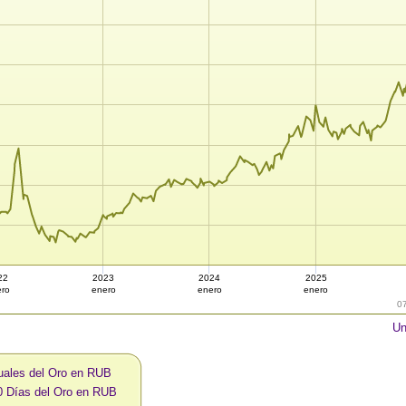
22
2023
2024
2025
ro
enero
enero
enero
0
Un
uales del Oro en RUB
0 Días del Oro en RUB