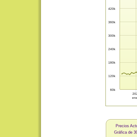
420k
360k
300k
240k
180k
120k
60k
20
ene
Precios Act
Gráfica de 3