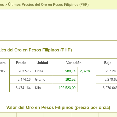
sos
>
Últimos Precios del Oro en Pesos Filipinos (PHP)
les del Oro en Pesos Filipinos (PHP)
ora
Precio
Unidad
Variación
Bajo
:05
263.576
Onza
5.988,14
2,32 %
257.24
8.474,16
Gramo
192,52
8.270,6
8.474.164
Kilo
192.523,09
8.270.64
Valor del Oro en Pesos Filipinos (precio por onza)