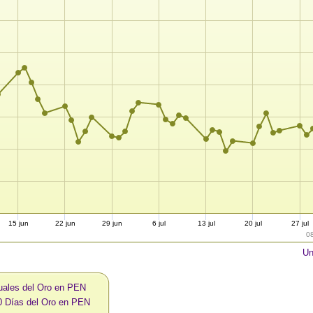
15 jun
22 jun
29 jun
6 jul
13 jul
20 jul
27 jul
0
Un
uales del Oro en PEN
0 Días del Oro en PEN