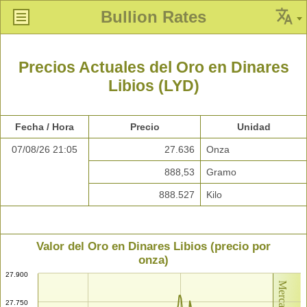
Bullion Rates
Precios Actuales del Oro en Dinares
Libios (LYD)
Fecha / Hora
Precio
Unidad
07/08/26 21:05
27.636
Onza
888,53
Gramo
888.527
Kilo
Valor del Oro en Dinares Libios (precio por
onza)
27.900
27.750