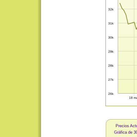
32k
31k
30k
29k
28k
27k
26k
18 m
Precios Act
Gráfica de 3