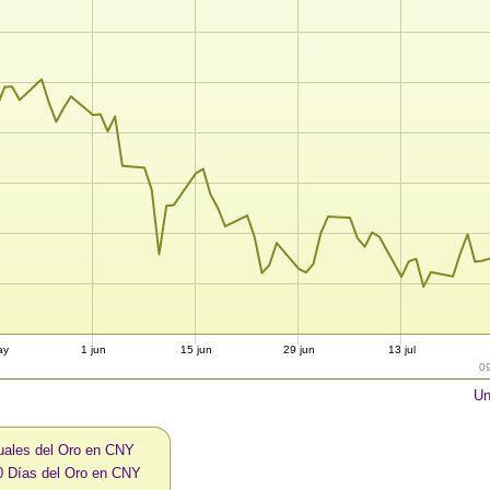
ay
1 jun
15 jun
29 jun
13 jul
0
Un
uales del Oro en CNY
0 Días del Oro en CNY