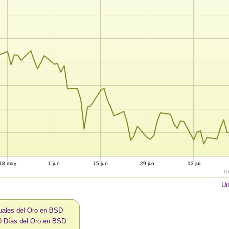
18 may
1 jun
15 jun
29 jun
13 jul
0
Un
uales del Oro en BSD
0 Días del Oro en BSD