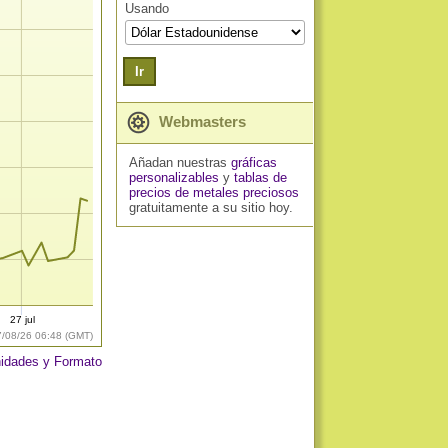
Usando
Ir
Webmasters
Añadan nuestras
gráficas
personalizables
y
tablas de
precios de metales preciosos
gratuitamente a su sitio hoy.
27 jul
7/08/26 06:48 (GMT)
idades y Formato