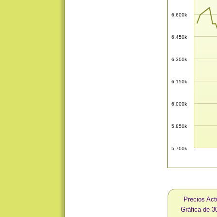
6.600k
6.450k
6.300k
6.150k
6.000k
5.850k
5.700k
Precios Act
Gráfica de 3