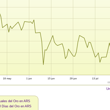
18 may
1 jun
15 jun
29 jun
13 jul
0
Un
uales del Oro en ARS
0 Días del Oro en ARS