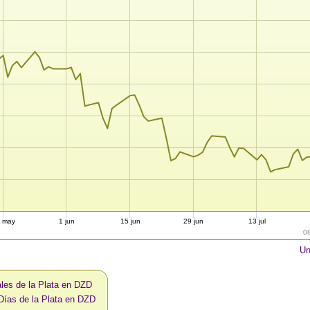
 may
1 jun
15 jun
29 jun
13 jul
0
Un
les de la Plata en DZD
Días de la Plata en DZD