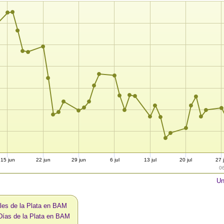
15 jun
22 jun
29 jun
6 jul
13 jul
20 jul
27 j
0
Un
les de la Plata en BAM
Días de la Plata en BAM