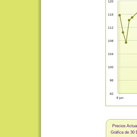
120
116
112
108
104
100
96
92
8 jun
Precios Actua
Gráfica de 30 