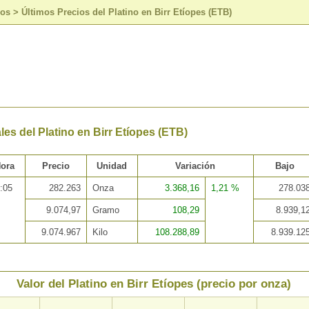
sos
>
Últimos Precios del Platino en Birr Etíopes (ETB)
les del Platino en Birr Etíopes (ETB)
ora
Precio
Unidad
Variación
Bajo
:05
282.263
Onza
3.368,16
1,21 %
278.03
9.074,97
Gramo
108,29
8.939,1
9.074.967
Kilo
108.288,89
8.939.12
Valor del Platino en Birr Etíopes (precio por onza)