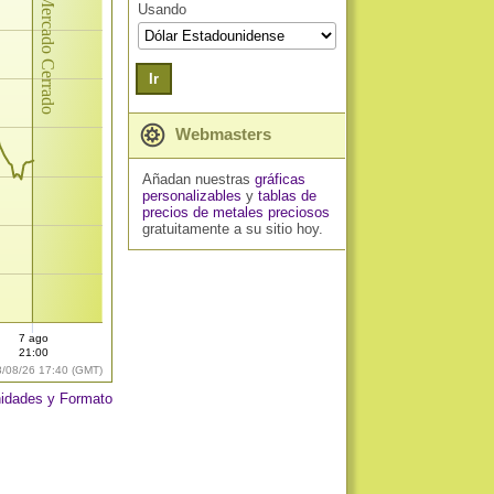
Mercado Cerrado
Usando
Ir
Webmasters
Añadan nuestras
gráficas
personalizables
y
tablas de
precios de metales preciosos
gratuitamente a su sitio hoy.
7 ago
21:00
8/08/26 17:40 (GMT)
idades y Formato