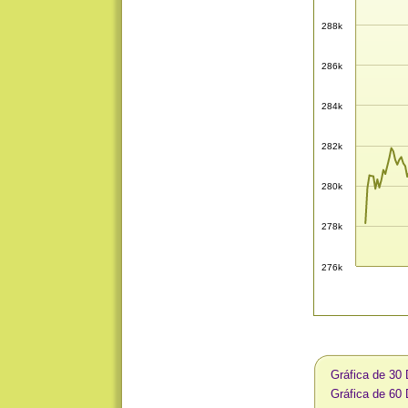
288k
286k
284k
282k
280k
278k
276k
Gráfica de 30 
Gráfica de 60 