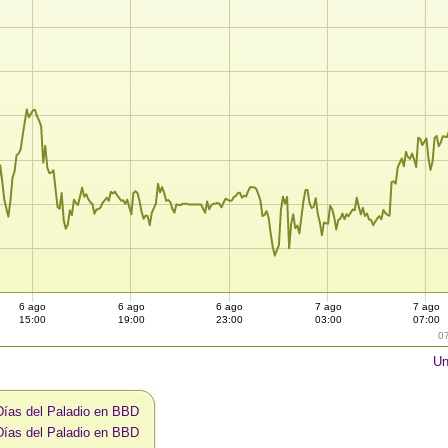
6 ago
6 ago
6 ago
7 ago
7 ago
15:00
19:00
23:00
03:00
07:00
0
Un
Días del Paladio en BBD
Días del Paladio en BBD