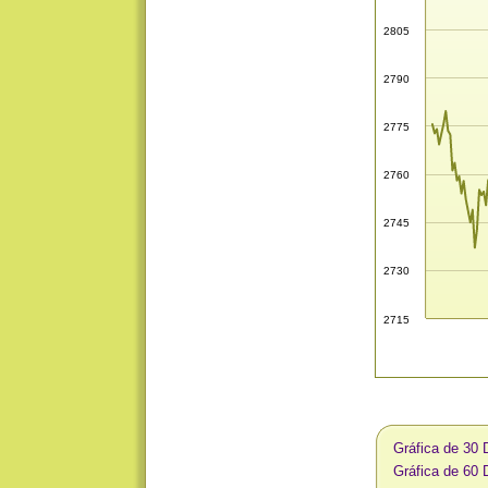
2805
2790
2775
2760
2745
2730
2715
Gráfica de 30 
Gráfica de 60 