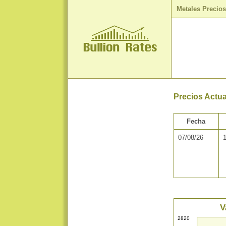
Metales Precio
Precios Actua
Fecha
07/08/26
V
2820