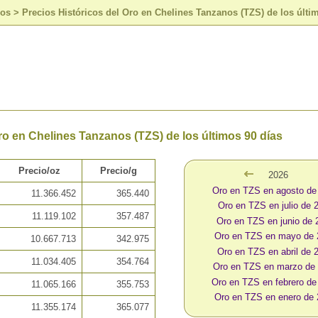
sos
>
Precios Históricos del Oro en Chelines Tanzanos (TZS) de los últi
ro en Chelines Tanzanos (TZS) de los últimos 90 días
Precio/oz
Precio/g
2026
Oro en TZS en agosto de
11.366.452
365.440
Oro en TZS en julio de 
11.119.102
357.487
Oro en TZS en junio de 
Oro en TZS en mayo de 
10.667.713
342.975
Oro en TZS en abril de 
11.034.405
354.764
Oro en TZS en marzo de
Oro en TZS en febrero de
11.065.166
355.753
Oro en TZS en enero de
11.355.174
365.077