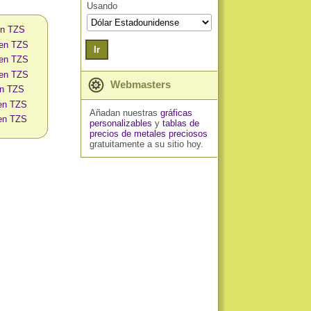
Usando
en TZS
 en TZS
Ir
 en TZS
 en TZS
Webmasters
en TZS
 en TZS
Añadan nuestras
gráficas
 en TZS
personalizables
y
tablas de
precios de metales preciosos
gratuitamente a su sitio hoy.