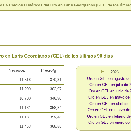
sos
>
Precios Históricos del Oro en Laris Georgianos (GEL) de los últim
ro en Laris Georgianos (GEL) de los últimos 90 días
Precio/oz
Precio/g
2026
Oro en GEL en agosto de
11.518
370,31
Oro en GEL en julio de 
11.290
362,97
Oro en GEL en junio de 
Oro en GEL en mayo de
10.790
346,90
Oro en GEL en abril de 
11.161
358,84
Oro en GEL en marzo de
Oro en GEL en febrero de
11.181
359,48
Oro en GEL en enero de
11.463
368,55