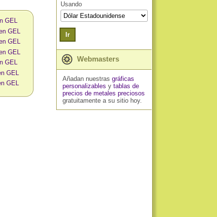
Usando
en GEL
 en GEL
Ir
 en GEL
 en GEL
Webmasters
en GEL
 en GEL
Añadan nuestras
gráficas
 en GEL
personalizables
y
tablas de
precios de metales preciosos
gratuitamente a su sitio hoy.